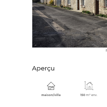
Aperçu
maison/villa
150
m² env.